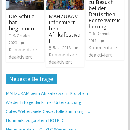
zu Besuch
bei der
Deutschen
Die Schule
MAHZUKAM
Rentenversic
hat
informiert
herung
begonnen
beim
Afrikafestiva
6. Dezember
9. Oktober
l
2017
2020
Kommentare
5. Juli 2018
Kommentare
Kommentare
deaktiviert
deaktiviert
deaktiviert
Neueste Beiträge
MAHZUKAM beim Afrikafestval in Pforzheim
Wieder Erfolge dank ihrer Unterstützung
Gutes Wetter, viele Gäste, tolle Stimmung, …
Flohmarkt zugunstem HOTPEC
Neues aus dem HOTPEC Waisenhaus