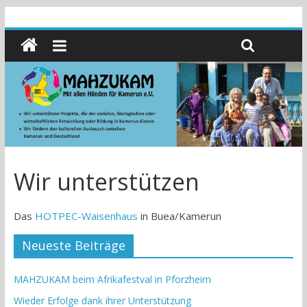
Wir unterstützen
Das
HOTPEC-Waisenhaus
in Buea/Kamerun
Neueste Beiträge
MAHZUKAM beim Afrikafestval in Pforzheim
Wieder Erfolge dank ihrer Unterstützung