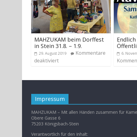
MAHZUKAM beim Dorffest
Endlich
in Stein 31.8. – 1.9.
Öffentl
Kommentare
29. August 2019
6. Nove
deaktiviert
Komment
Impressum
MAHZUKAM – Mit allen Händen zusammen für Kamer
Obere Gasse 6
75203 Königsbach-Stein
Verantwortlich für den Inhalt: