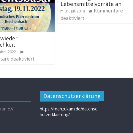
Lebensmittelvorräte an
Kommentare
31. Juli 2018
deaktiviert
 wieder
ichkeit
mber 2022
are deaktiviert
Datenschutzerklärung
un e.V.
https://mahzukam.de/datensc
hutzerklaerung/