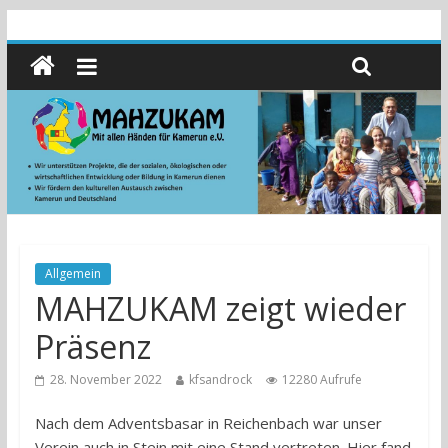
Allgemein
MAHZUKAM zeigt wieder
Präsenz
28. November 2022
kfsandrock
12280 Aufrufe
Nach dem Adventsbasar in Reichenbach war unser
Verein auch in Stein mit eine Stand vertreten. Hier fand